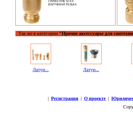
CINNECTOR W/3/4``
НАРУЖНАЯ РЕЗЬБА
Так же в категории
"Прочие аксессуары для сантехни
Латун...
Латун...
|
Регистрация
|
О проекте
|
Юридичес
Copy