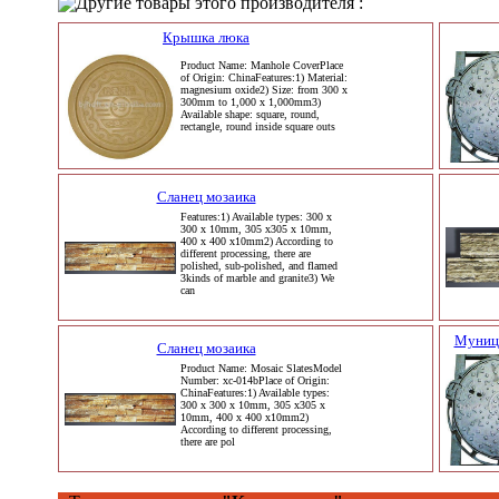
Другие товары этого производителя :
Крышка люка
Product Name: Manhole CoverPlace
of Origin: ChinaFeatures:1) Material:
magnesium oxide2) Size: from 300 x
300mm to 1,000 x 1,000mm3)
Available shape: square, round,
rectangle, round inside square outs
Сланец мозаика
Features:1) Available types: 300 x
300 x 10mm, 305 x305 x 10mm,
400 x 400 x10mm2) According to
different processing, there are
polished, sub-polished, and flamed
3kinds of marble and granite3) We
can
Муници
Сланец мозаика
Product Name: Mosaic SlatesModel
Number: xc-014bPlace of Origin:
ChinaFeatures:1) Available types:
300 x 300 x 10mm, 305 x305 x
10mm, 400 x 400 x10mm2)
According to different processing,
there are pol