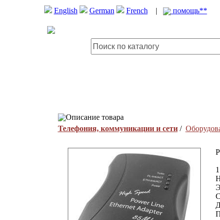
English
German
French
|
помощь**
Описание товара
Телефония, коммуникации и сети
/
Оборудова
P
П