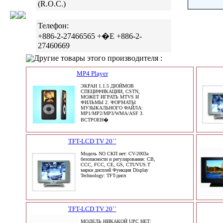
(R.O.C.)
Телефон:
+886-2-27466565 +�E +886-2-
27460669
Другие товары этого производителя :
MP4 Player
ЭКРАН 1.1.5 ДЮЙМОВ
СПЕЦИФИКАЦИИ, CSTN,
МОЖЕТ ИГРАТЬ MTVS И
ФИЛЬМЫ 2. ФОРМАТЫ
МУЗЫКАЛЬНОГО ФАЙЛА:
MP1/MP2/MP3/WMA/ASF 3.
ВСТРОЕН�
TFT-LCD TV 20``
Модель NO СКП нет: CV-2003a
безопасности и регулирования: CB,
CCC, FCC, CE, GS, CTUVUS.T
марки дисплей Функция Display
Technology: TFT-дисп
TFT-LCD TV 20``
МОДЕЛЬ НИКАКОЙ UPC НЕТ: