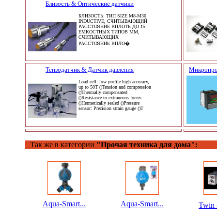
Близость & Оптические датчики
БЛИЗОСТЬ: ТИП SIZE M8-M30
INDUCTIVE, СЧИТЫВАЮЩИЙ
РАССТОЯНИЕ ВПЛОТЬ ДО 15
ЕМКОСТНЫХ ТИПОВ MM,
СЧИТЫВАЮЩИХ
РАССТОЯНИЕ ВПЛО�
Тензодатчик & Датчик давления
Микропро
Load cell: low profile high accuracy,
up to 50T ()Tension and compression
()Thermally compensated
()Resistance to extraneous forces
()Hermetically sealed ()Pressure
sensor: Precision strain gauge ()T
Так же в категории
"Прочая техника для дома":
Aqua-Smart...
Aqua-Smart...
Twin 