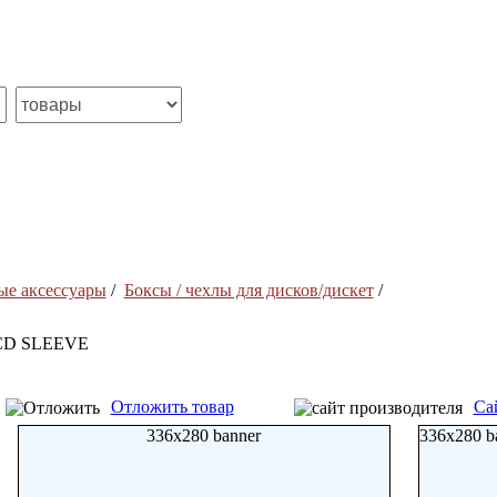
е аксессуары
/
Боксы / чехлы для дисков/дискет
/
CD SLEEVE
Отложить товар
Са
336x280 banner
336x280 b