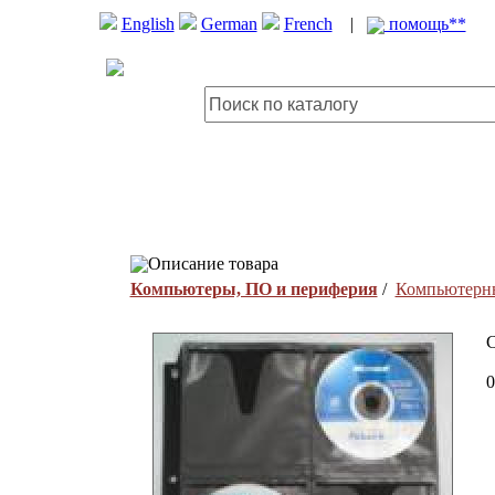
English
German
French
|
помощь**
Описание товара
Компьютеры, ПО и периферия
/
Компьютерны
0