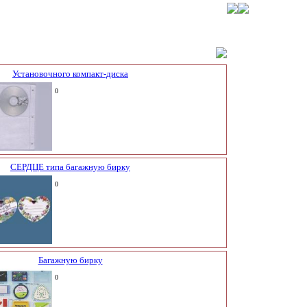
Установочного компакт-диска
0
СЕРДЦЕ типа багажную бирку
0
Багажную бирку
0