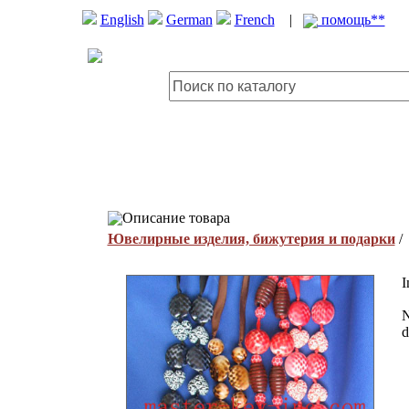
English
German
French
|
помощь**
Описание товара
Ювелирные изделия, бижутерия и подарки
I
N
d