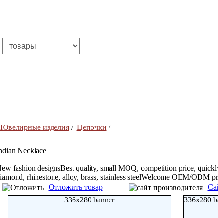
/
Ювелирные изделия
/
Цепочки
/
ndian Necklace
ew fashion designsBest quality, small MOQ, competition price, quickly d
iamond, rhinestone, alloy, brass, stainless steelWelcome OEM/ODM pr
Отложить товар
Са
336x280 banner
336x280 b