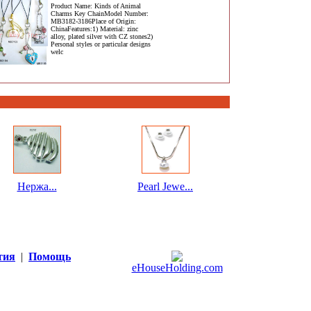
Product Name: Kinds of Animal
Charms Key ChainModel Number:
MB3182-3186Place of Origin:
ChinaFeatures:1) Material: zinc
alloy, plated silver with CZ stones2)
Personal styles or particular designs
welc
Нержа...
Pearl Jewe...
тия
|
Помощь
eHouseHolding.com