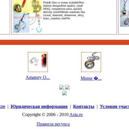
Pink& blue cz stones availableNew
fashion designsBest quality, small
MOQ, competition price, quickly
delivery timeDifferent materials like
crystal, diamond, rhinestone, alloy,
brass, stainless steelWe
Amatory О...
Мини �...
кте
|
Юридическая информация
|
Контакты
|
Условия учас
Copyright © 2006 - 2010
Asia.ru
Правила ресурса