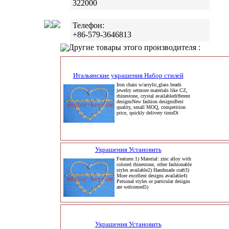
322000
Телефон:
+86-579-3646813
Другие товары этого производителя :
Итальянские украшения Набор стилей
Iron chain w/acrylic,glass beads
jewelry setmore materials like CZ,
rhinestone, crystal availabledifferent
designsNew fashion designsBest
quality, small MOQ, competition
price, quickly delivery timeDi
Украшения Установить
Features:1) Material: zinc alloy with
colored rhinestone, other fashionable
styles available2) Handmade craft3)
More excellent designs available4)
Personal styles or particular designs
are welcomed5)
Украшения Установить