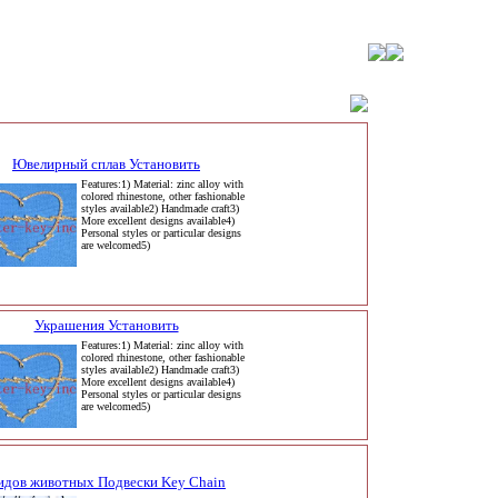
Ювелирный сплав Установить
Features:1) Material: zinc alloy with
colored rhinestone, other fashionable
styles available2) Handmade craft3)
More excellent designs available4)
Personal styles or particular designs
are welcomed5)
Украшения Установить
Features:1) Material: zinc alloy with
colored rhinestone, other fashionable
styles available2) Handmade craft3)
More excellent designs available4)
Personal styles or particular designs
are welcomed5)
идов животных Подвески Key Chain