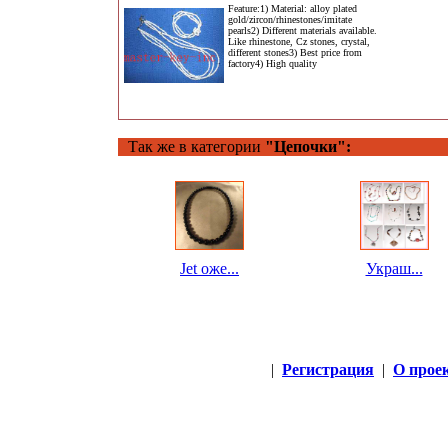
Feature:1) Material: alloy plated
gold/zircon/rhinestones/imitate
pearls2) Different materials available.
Like rhinestone, Cz stones, crystal,
different stones3) Best price from
factory4) High quality
Так же в категории
"Цепочки":
Jet оже...
Украш...
|
Регистрация
|
О прое