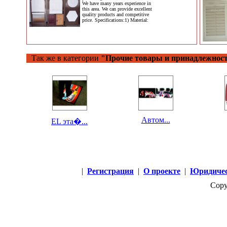
We have many years experience in
this area. We can provide excellent
quality products and competitive
price. Specifications:1) Material:
Так же в категории
"Прочие товары и принадлежност
Автом...
EL эта�...
|
Регистрация
|
О проекте
|
Юридичес
Copy