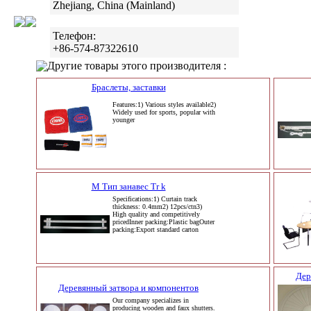
Zhejiang, China (Mainland)
Телефон:
+86-574-87322610
Другие товары этого производителя :
Браслеты, заставки
Features:1) Various styles available2)
Widely used for sports, popular with
younger
M Тип занавес Tr k
Specifications:1) Curtain track
thickness: 0.4mm2) 12pcs/ctn3)
High quality and competitively
pricedInner packing:Plastic bagOuter
packing:Export standard carton
Дер
Деревянный затвора и компонентов
Our company specializes in
producing wooden and faux shutters.