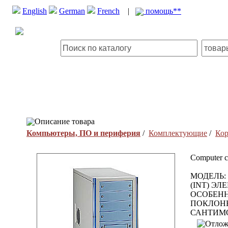
English
German
French
|
помощь**
Описание товара
Компьютеры, ПО и периферия
/
Комплектующие
/
Кор
Computer 
МОДЕЛЬ: 
(INT) ЭЛ
ОСОБЕННО
ПОКЛОНН
САНТИМОР