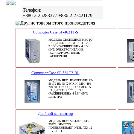
Телефон:
+886-2-25283377 +886-2-27421179
Другие товары этого производителя :
Computer Case SF-463T1-S
МОДЕЛЬ: СВОБОДНОЕ МЕСТО
НА ДИСКЕ SF-463T1-S: 4 5.25``,
2 3.5`` (РАСШИРЕНИЕ), 4 3.5``
(INT) ЭЛЕКТРОПИТАНИЕ:
PS2/ATX/P4/PS3 ЩЕЛЬ
РАСШИРЕНИ
Computer Case SF-561T2-BL
МОДЕЛЬ НЕТ.: ИЗМЕРЕНИЕ SF-
561T2-BL (D X W X H) MM: 480
200 485 СВОБОДНОГО МЕСТА
НА ДИСКЕ: 5 5.25``, 3 3.5``
(РАСШИРЕНИЕ), 4 3.5`` (INT)
ЭЛЕКТРО
Двойной вентилятор
МОДЕЛЬ НЕТ.: SF-420TS, SF-
370TS, SF-320TS
ПОДДЕРЖИВАЕТ INTEL ATX 12
В VER.1.1