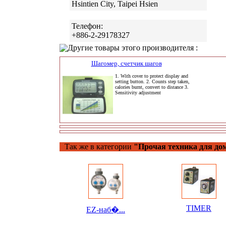
Hsintien City, Taipei Hsien
Телефон:
+886-2-29178327
Другие товары этого производителя :
Шагомер, счетчик шагов
1. With cover to protect display and
setting button. 2. Counts step taken,
calories burnt, convert to distance 3.
Sensitivity adjustment
Так же в категории
"Прочая техника для до
TIMER
EZ-наб�...