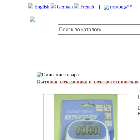
English
German
French
|
помощь**
Описание товара
Бытовая электроника и электротехническая
D