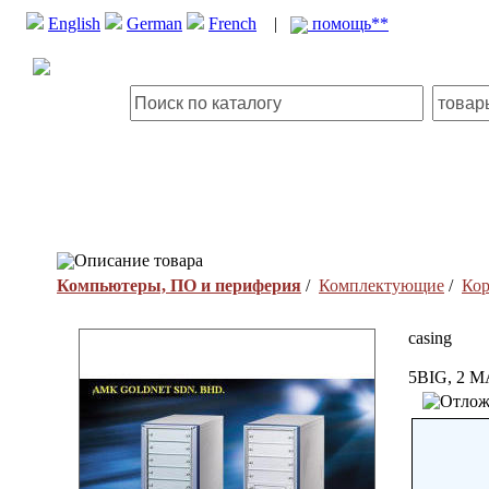
English
German
French
|
помощь**
Описание товара
Компьютеры, ПО и периферия
/
Комплектующие
/
Кор
casing
5BIG, 2