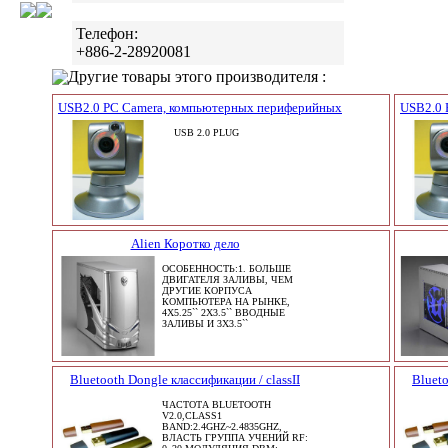
Телефон:
+886-2-28920081
Другие товары этого производителя :
USB2.0 PC Camera, компьютерных периферийных
USB2.0 
USB 2.0 PLUG
Alien Коротко дело
ОСОБЕННОСТЬ:1. БОЛЬШЕ
ДВИГАТЕЛЯ ЗАЛИВЫ, ЧЕМ
ДРУГИЕ КОРПУСА
КОМПЬЮТЕРА НА РЫНКЕ,
4X5.25`` 2X3.5`` ВВОДНЫЕ
ЗАЛИВЫ И 3X3.5``
Bluetooth Dongle классификации / classII
Blueto
ЧАСТОТА BLUETOOTH
V2.0,CLASS1
BAND:2.4GHZ~2.4835GHZ,
ВЛАСТЬ ГРУППА УЧЕНИЙ RF: