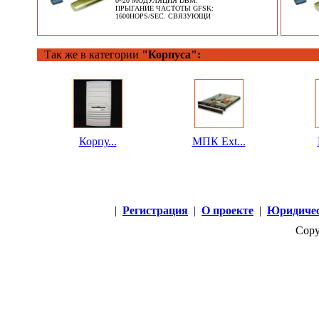
0~20 МОДУЛЯЦИЯ DBM:
ПРЫГАНИЕ ЧАСТОТЫ GFSK:
1600HOPS/SEC. СВЯЗУЮЩИ
Так же в категории
"Корпуса":
Корпу...
МПК Ext...
|
Регистрация
|
О проекте
|
Юридичес
Copy