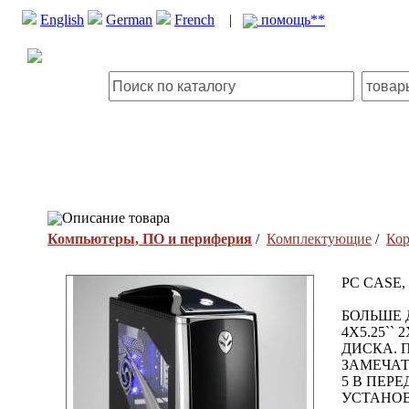
English
German
French
|
помощь**
Описание товара
Компьютеры, ПО и периферия
/
Комплектующие
/
Кор
PC CASE, c
БОЛЬШЕ 
4X5.25``
ДИСКА. 
ЗАМЕЧАТ
5 В ПЕР
УСТАНО