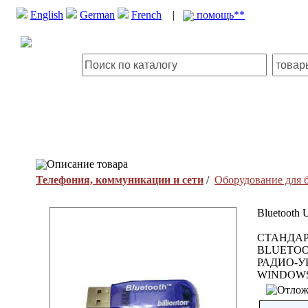
English
German
French
|
помощь**
Описание товара
Телефония, коммуникации и сети
/
Оборудование для 
Bluetooth
СТАНДАР
BLUETOO
РАДИО-У
WINDOWS 