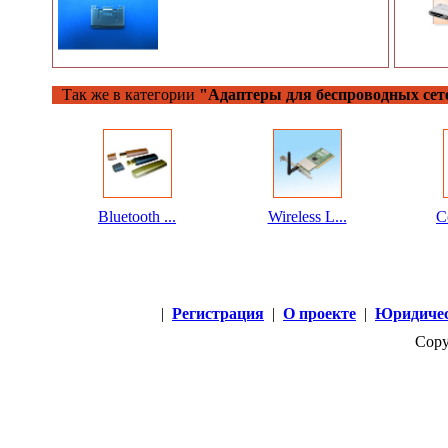
Так же в категории
"Адаптеры для беспроводных сет
Bluetooth ...
Wireless L...
C
|
Регистрация
|
О проекте
|
Юридичес
Copy