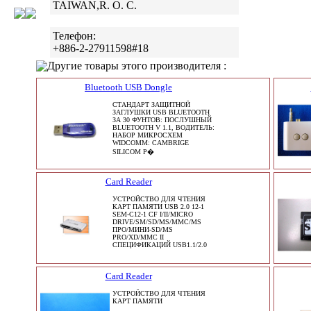
TAIWAN,R. O. C.
Телефон:
+886-2-27911598#18
Другие товары этого производителя :
Bluetooth USB Dongle
СТАНДАРТ ЗАЩИТНОЙ
ЗАГЛУШКИ USB BLUETOOTH
ЗА 30 ФУНТОВ: ПОСЛУШНЫЙ
BLUETOOTH V 1.1, ВОДИТЕЛЬ:
НАБОР МИКРОСХЕМ
WIDCOMM: CAMBRIGE
SILICOM Р�
Card Reader
УСТРОЙСТВО ДЛЯ ЧТЕНИЯ
КАРТ ПАМЯТИ USB 2.0 12-1
SEM-C12-1 CF I/II/MICRO
DRIVE/SM/SD/MS/MMC/MS
ПРО/МИНИ-SD/MS
PRO/XD/MMC II
СПЕЦИФИКАЦИЙ USB1.1/2.0
Card Reader
УСТРОЙСТВО ДЛЯ ЧТЕНИЯ
КАРТ ПАМЯТИ