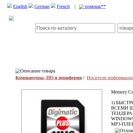
English
German
French
|
помощь**
Описание товара
Компьютеры, ПО и периферия
/
Носители информаци
Memory C
1) БЫСТ
ВСЕМИ Щ
ТЕНДЕРА
WINDOWS
MP3-ПЛЕЕ