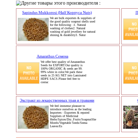
Другие товары этого производителя :
Sapindus Mukkorosi (Half Корпуса Nuts)
П
We are bulk exporters & suppliers of
the good quality soapnut shells used
for the following: -1. Natural
washing of clothes2. Natural
washing of gold jewellery for natural
shining & durability3. Natur
Amarathus Семена
We offer best quality of Amaranthus
Seeds for EXPORT.Our quality is
100% ORGANIC & seeds are 99.
99% white in color.We pack these
seeds in 25 KG NET into Laminated
HDPE SACS.Please feel free to
contac
Экстракт из лекарственных трав и травами
We feel immense pleasure to
introduce ourselves as the leading
Importers - Exporters & reputed
Suppliers of Medicinal
Herbs/Spices/Dry_Fruits/SoapnutShells/Black
Morels/Vegetable Seeds/Seena
Leaves/Es