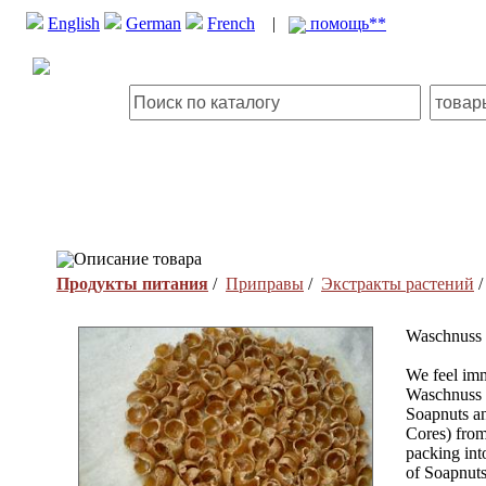
English
German
French
|
помощь**
Описание товара
Продукты питания
/
Приправы
/
Экстракты растений
Waschnuss (
We feel imm
Waschnuss )
Soapnuts an
Cores) from
packing int
of Soapnuts