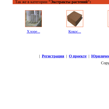
Так же в категории
"Экстракты растений":
Хлоре...
Кокос...
|
Регистрация
|
О проекте
|
Юридичес
Copy