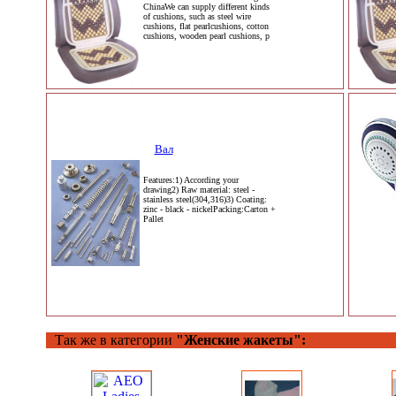
ChinaWe can supply different kinds
of cushions, such as steel wire
cushions, flat pearlcushions, cotton
cushions, wooden pearl cushions, p
Вал
Features:1) According your
drawing2) Raw material: steel -
stainless steel(304,316)3) Coating:
zinc - black - nickelPacking:Carton +
Pallet
Так же в категории
"Женские жакеты":