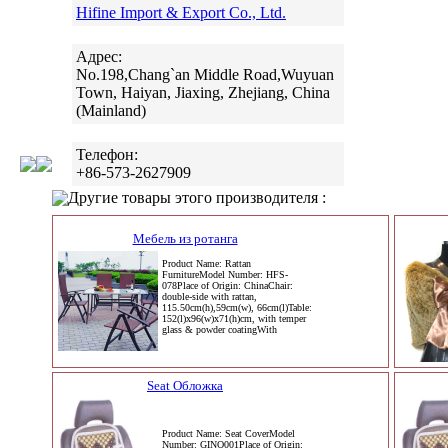
Hifine Import & Export Co., Ltd.
Адрес:
No.198,Chang`an Middle Road,Wuyuan
Town, Haiyan, Jiaxing, Zhejiang, China
(Mainland)
Телефон:
+86-573-2627909
Другие товары этого производителя :
Мебель из ротанга
Product Name: Rattan
FurnitureModel Number: HFS-
078Place of Origin: ChinaChair:
double-side with rattan,
115.50cm(h),59cm(w), 66cm(l)Table:
152(l)x96(w)x71(h)cm, with temper
glass & powder coatingWith
Seat Обложка
Product Name: Seat CoverModel
Number: GINO001Place of Origin: