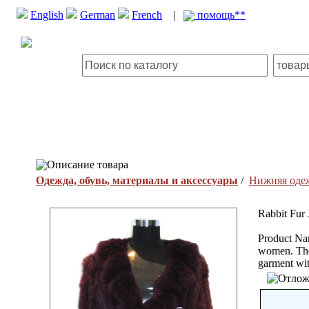
English
German
French
|
помощь**
Описание товара
Одежда, обувь, материалы и аксессуары
/
Нижняя оде
Rabbit Fur 
Product Nam
women. The 
garment wi