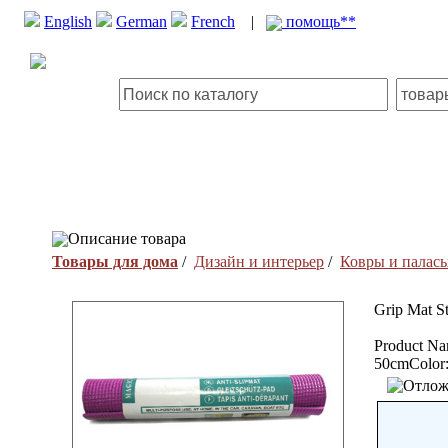
English
German
French
|
помощь**
Описание товара
Товары для дома
/
Дизайн и интерьер
/
Ковры и палас
Grip Mat S
Product Na
50cmColor: