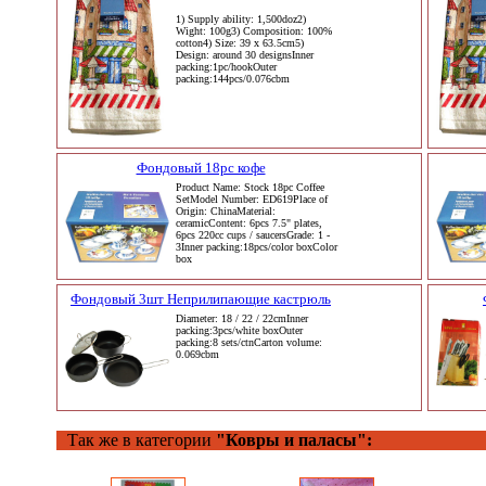
1) Supply ability: 1,500doz2)
Wight: 100g3) Composition: 100%
cotton4) Size: 39 x 63.5cm5)
Design: around 30 designsInner
packing:1pc/hookOuter
packing:144pcs/0.076cbm
Фондовый 18pc кофе
Product Name: Stock 18pc Coffee
SetModel Number: ED619Place of
Origin: ChinaMaterial:
ceramicContent: 6pcs 7.5" plates,
6pcs 220cc cups / saucersGrade: 1 -
3Inner packing:18pcs/color boxColor
box
Фондовый 3шт Неприлипающие кастрюль
Diameter: 18 / 22 / 22cmInner
packing:3pcs/white boxOuter
packing:8 sets/ctnCarton volume:
0.069cbm
Так же в категории
"Ковры и паласы":