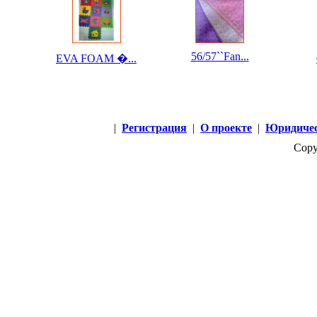
56/57``Fan...
EVA FOAM �...
|
Регистрация
|
О проекте
|
Юридичес
Copy