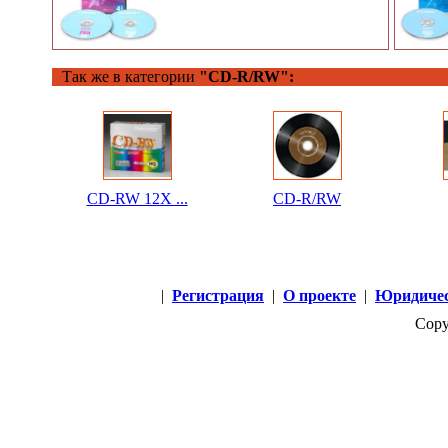
Так же в категории
"CD-R/RW":
CD-RW 12X ...
CD-R/RW
|
Регистрация
|
О проекте
|
Юридичес
Copy