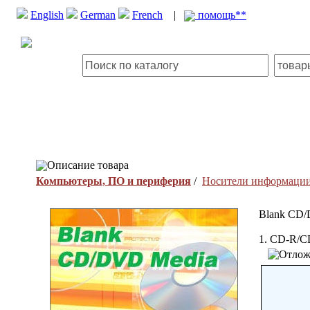
English
German
French
|
помощь**
Описание товара
Компьютеры, ПО и периферия
/
Носители информаци
Blank CD
1. CD-R/