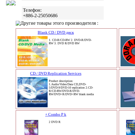
Телефон:
+886-2-25050686
Другие товары этого производителя :
Blank CD / DVD диск
1. CD-R/CD-RW 2. DVD-R/DVD-
RW 3. DVD R/DVD RW
CD / DVD Replication Services
Product description:
1.Audio/Video/Data CD,DVD-
5/DVD-9/DVD-10 replication 2.CD-
R/CD-RW/DVD-R/DVD-
RW/DVD+R/DVD+RW blank media
+ Combo P k
2 DVD R