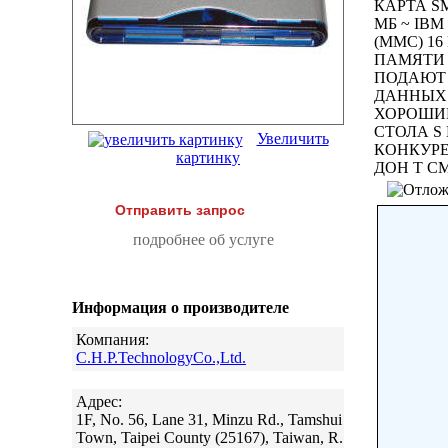
КАРТА SM
МБ ~ IBM
(MMC) 16
ПАМЯТИ 5
ПОДАЮТ 
ДАННЫХ 
ХОРОШИМ
СТОЛА S
Увеличить
КОНКУРЕ
картинку
ДОН Т С
Отправить запрос
подробнее об услуге
Информация о производителе
Компания:
C.H.P.TechnologyCo.,Ltd.
Адрес:
1F, No. 56, Lane 31, Minzu Rd., Tamshui
Town, Taipei County (25167), Taiwan, R.