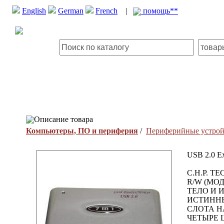
English
German
French
|
помощь**
Описание товара
Компьютеры, ПО и периферия
/
Периферийные устрой
USB 2.0 Ex
C.H.P. 
R/W (МО
ТЕЛО И 
ИСТИННЫ
СЛОТА Н
ЧЕТЫРЕ 