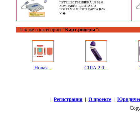
ПУТЕШЕСТВЕННИКА USB2.0
КОМПАНИЯ ЦЕНТРА С 3
ПОРТАМИ МНОГО КАРТА R/W.
У �
Так же в категории
"Карт-ридеры":
Новая...
США 2,0...
|
Регистрация
|
О проекте
|
Юридичес
Copy