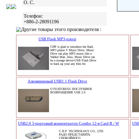
O. C.
Телефон:
+886-2-28091196
Другие товары этого производителя :
USB Flash MP3-плеер
CHP is glad to introduce the flash
MP3 player V Music Drive. Music
Drive can play MP3 music like a
Walker Man. Also, Music Drive can
be a storage device-USB Flash Drive
to back up your any files fro
Алюминиевый USB1.1 Flash Drive
O FEATURESU ПОСЛУШНОЕ
ВОЗВРАЩЕНИЕ USB 2.0
USB2.0 3-портовый концентратор Combo 12-в Card R / W
USB
C.H.P. TECHNOLOGY CO., LTD.
РАДО ПРЕДСТАВИТЬ
СПОКОЙНОГО