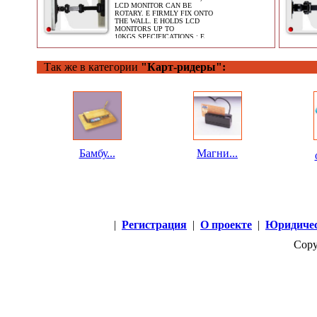
LCD MONITOR CAN BE
ROTARY. E FIRMLY FIX ONTO
THE WALL. E HOLDS LCD
MONITORS UP TO
10KGS.SPECIFICATIONS : E
ADJUSTS THE SCRE
Так же в категории
"Карт-ридеры":
Бамбу...
Магни...
|
Регистрация
|
О проекте
|
Юридичес
Copy