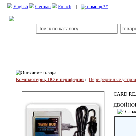
English
German
French
|
помощь**
Описание товара
Компьютеры, ПО и периферия
/
Периферийные устрой
CARD RE
ДВОЙНОЙ