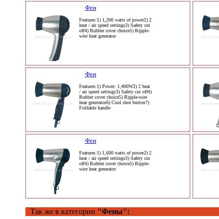
Фен
Features:1) 1,200 watts of power2) 2
heat / air speed settings3) Safety cut
off4) Rubber cover choice5) Ripple-
wire heat generator
Фен
Features:1) Power: 1,400W2) 2 heat
/ air speed settings3) Safety cut off4)
Rubber cover choice5) Ripple-wire
heat generator6) Cool shot button7)
Foldable handle
Фен
Features:1) 1,600 watts of power2) 2
heat / air speed settings3) Safety cut
off4) Rubber cover choice5) Ripple-
wire heat generator
Так же в категории
"Фены":