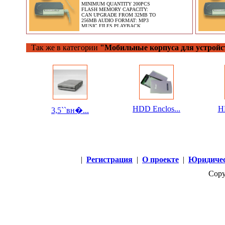
MINIMUM QUANTITY 200PCS
FLASH MEMORY CAPACITY:
CAN UPGRADE FROM 32MB TO
256MB AUDIO FORMAT: MP3
MUSIC FILES PLAYBACK
BATTERY TYPE:
Так же в категории
"Мобильные корпуса для устройс
HDD Enclos...
H
3,5``вн�...
|
Регистрация
|
О проекте
|
Юридичес
Copy