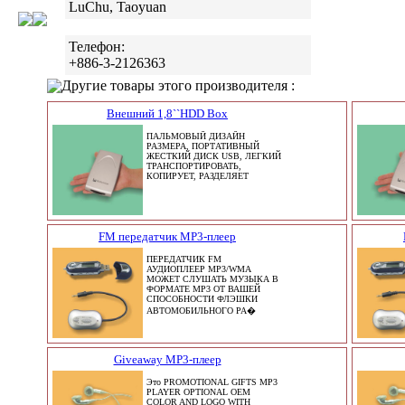
LuChu, Taoyuan
Телефон:
+886-3-2126363
Другие товары этого производителя :
Внешний 1,8``HDD Box
ПАЛЬМОВЫЙ ДИЗАЙН
РАЗМЕРА, ПОРТАТИВНЫЙ
ЖЕСТКИЙ ДИСК USB, ЛЕГКИЙ
ТРАНСПОРТИРОВАТЬ,
КОПИРУЕТ, РАЗДЕЛЯЕТ
FM передатчик MP3-плеер
ПЕРЕДАТЧИК FM
АУДИОПЛЕЕР MP3/WMA
МОЖЕТ СЛУШАТЬ МУЗЫКА В
ФОРМАТЕ MP3 ОТ ВАШЕЙ
СПОСОБНОСТИ ФЛЭШКИ
АВТОМОБИЛЬНОГО РА�
Giveaway MP3-плеер
Это PROMOTIONAL GIFTS MP3
PLAYER OPTIONAL OEM
COLOR AND LOGO WITH