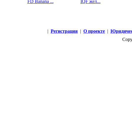
FD Banana ...
IQF жел...
|
Регистрация
|
О проекте
|
Юридичес
Copy