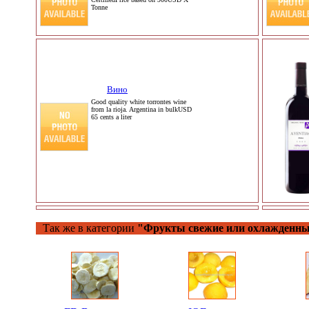
Tonne
Вино
Good quality white torrontes wine
from la rioja. Argentina in bulkUSD
65 cents a liter
Так же в категории
"Фрукты свежие или охлажденны