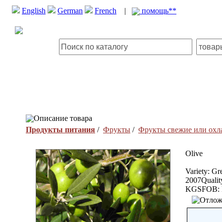
English
German
French
|
помощь**
Описание товара
Продукты питания
/
Фрукты
/
Фрукты свежие или ох
Olive
Variety: Gr
2007Qualit
KGSFOB: La 