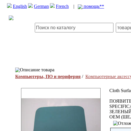
English
German
French
|
помощь**
Описание товара
Компьютеры, ПО и периферия
/
Компьютерные аксесс
Cloth Surf
ПОЯВИТЕ
SPECIFIC
ЗЕЛЕНЫЙ
OEM (ШЕ