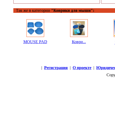
Так же в категории
"Коврики для мыши":
MOUSE PAD
Коври...
|
Регистрация
|
О проекте
|
Юридичес
Copy