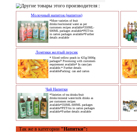
Другие товары этого производителя :
Молочный напиток (напиток)
*More varieties of fruit
drinks/tea/mineral water as per
customers recipes available*350ML-
600ML packages available*PET/tin
in carton packages available*Further
details available
Ломтики желтый персик
* Sliced yellow peach in 425g/3000g
packages* Processing with customers
requirement available* In cans/jars
available.* Further details
availablePacking: can and carton
Чай Напитки
*Varieties of tea drinks/fruit
drinks/mineral water/milk drinks as
per customers recipes
available*350ML-600ML packages
available*PET/tin in carton packages
available*Further details available
Так же в категории
"Напитки":