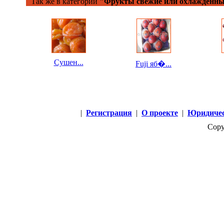
Так же в категории
"Фрукты свежие или охлажденны
Сушен...
Fuji яб�...
|
Регистрация
|
О проекте
|
Юридичес
Copy