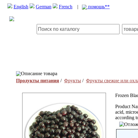
English
German
French
|
помощь**
Описание товара
Продукты питания
/
Фрукты
/
Фрукты свежие или ох
Frozen Bla
Product Nam
acid, micro
according t