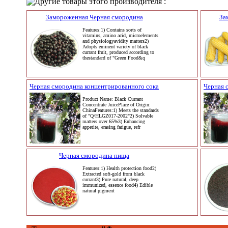
Другие товары этого производителя :
Замороженная Черная смородина
За
Features:1) Contains sorts of
vitamins, amino acid, microelements
and physiologyavidity matters2)
Adopts eminent variety of black
currant fruit, produced according to
thestandard of "Green Food&q
Черная смородина концентрированного сока
Черная 
Product Name: Black Currant
Concentrate JuicePlace of Origin:
ChinaFeatures:1) Meets the standards
of "Q/HLGZ017-2002"2) Solvable
matters over 65%3) Enhancing
appetite, erasing fatigue, refr
Черная смородина пища
Features:1) Health protection food2)
Extracted soft-gold from black
currant3) Pure natural, deep
immunized, essence food4) Edible
natural pigment