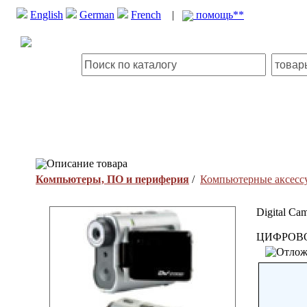
English
German
French
|
помощь**
Описание товара
Компьютеры, ПО и периферия
/
Компьютерные аксесс
Digital Ca
ЦИФРОВО