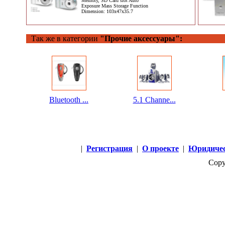
Memory, SD Card slot Auto
Exposure Mass Storage Function
Dimension: 103x47x35.7
Так же в категории
"Прочие аксессуары":
Bluetooth ...
5.1 Channe...
|
Регистрация
|
О проекте
|
Юридичес
Copy