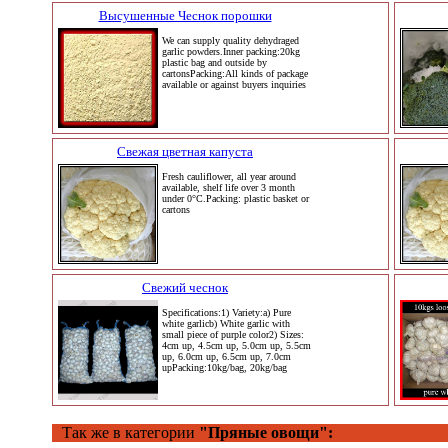
Высушенные Чеснок порошки
We can supply quality dehydraged
garlic powders.Inner packing:20kg
plastic bag and outside by
cartonsPacking:All kinds of package
available or against buyers inquiries
Свежая цветная капуста
Fresh cauliflower, all year around
available, shelf life over 3 month
under 0°C.Packing: plastic basket or
cartons
Свежий чеснок
Specifications:1) Variety:a) Pure
white garlicb) White garlic with
small piece of purple color2) Sizes:
4cm up, 4.5cm up, 5.0cm up, 5.5cm
up, 6.0cm up, 6.5cm up, 7.0cm
upPacking:10kg/bag, 20kg/bag
Так же в категории
"Пряные овощи":