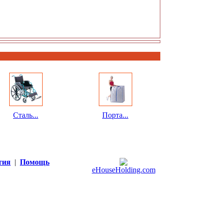
Сталь...
Порта...
тия
|
Помощь
eHouseHolding.com