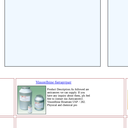
Vinorelbine битартрат
Product Description:As followed are
anticancers we can supply. If you
have any inquiry about them, pls feel
free to contact me.Anticancers1.
Vinorelbine Bitartrate USP / 282.
Physical and chemical pro