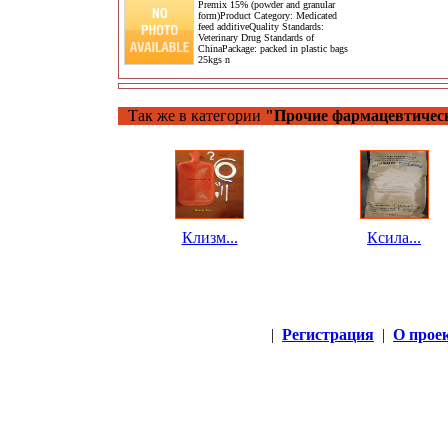
Premix 15% (powder and granular
form)Product Category: Medicated
feed additiveQuality Standards:
Veterinary Drug Standards of
ChinaPackage: packed in plastic bags
25kgs n
Так же в категории
"Прочие фармацевтичес
Клизм...
Ксила...
|
Регистрация
|
О прое