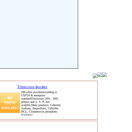
Tilmicosin фосфат
Off-white powderAccording to
USP29 & enterprise
standardTilmicosin 20% , 30%
premix and w. S. P. Are
avalible.Main products: Ceftiofur
Sodium, Amprolium, Ceftiofur
HCL, Clindamycin phosphate,
Fosfomyc