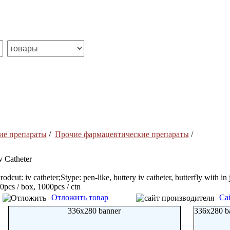
ие препараты
/
Прочие фармацевтические препараты
/
v Catheter
rodcut: iv catheter;Stype: pen-like, buttery iv catheter, butterfly with 
0pcs / box, 1000pcs / ctn
Отложить товар
Са
336x280 banner
336x280 b