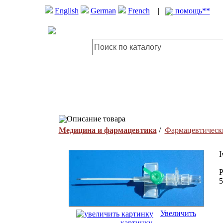
English
German
French
|
помощь**
Описание товара
Медицина и фармацевтика
/
Фармацевтическ
I
P
5
Увеличить
картинку