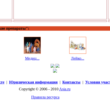
кие препараты":
Медиц...
Лейко...
кте
|
Юридическая информация
|
Контакты
|
Условия учас
Copyright © 2006 - 2010
Asia.ru
Правила ресурса