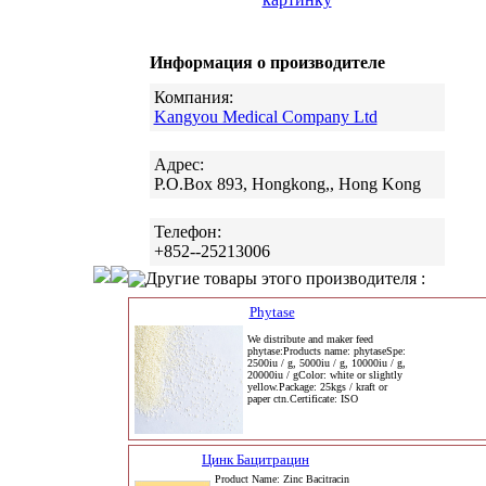
Информация о производителе
Компания:
Kangyou Medical Company Ltd
Адрес:
P.O.Box 893, Hongkong,, Hong Kong
Телефон:
+852--25213006
Другие товары этого производителя :
Phytase
We distribute and maker feed
phytase:Products name: phytaseSpe:
2500iu / g, 5000iu / g, 10000iu / g,
20000iu / gColor: white or slightly
yellow.Package: 25kgs / kraft or
paper ctn.Certificate: ISO
Цинк Бацитрацин
Product Name: Zinc Bacitracin