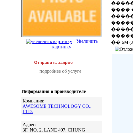
�����
���� 
�����
�����
����
�����
Увеличить
�� 6M 
картинку
Отправить запрос
подробнее об услуге
Информация о производителе
Компания:
AWESOME TECHNOLOGY CO.,
LTD.
Адрес:
3F, NO. 2, LANE 497, CHUNG