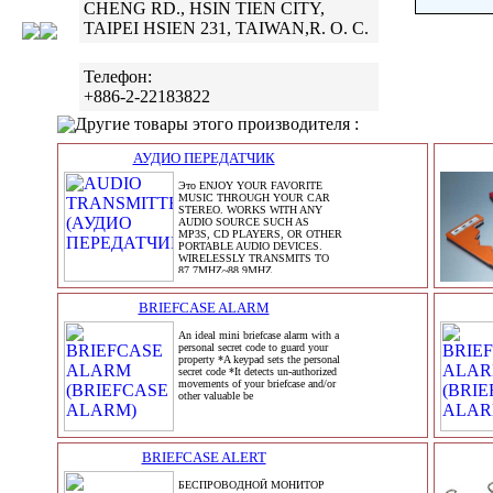
CHENG RD., HSIN TIEN CITY,
TAIPEI HSIEN 231, TAIWAN,R. O. C.
Телефон:
+886-2-22183822
Другие товары этого производителя :
АУДИО ПЕРЕДАТЧИК
Это ENJOY YOUR FAVORITE
MUSIC THROUGH YOUR CAR
STEREO. WORKS WITH ANY
AUDIO SOURCE SUCH AS
MP3S, CD PLAYERS, OR OTHER
PORTABLE AUDIO DEVICES.
WIRELESSLY TRANSMITS TO
87.7MHZ~88.9MHZ,
106.7MHZ!107.9
BRIEFCASE ALARM
An ideal mini briefcase alarm with a
personal secret code to guard your
property *A keypad sets the personal
secret code *It detects un-authorized
movements of your briefcase and/or
other valuable be
BRIEFCASE ALERT
БЕСПРОВОДНОЙ МОНИТОР