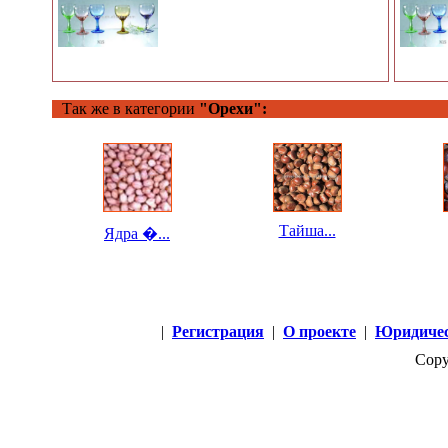
Так же в категории
"Орехи":
Тайша...
Ядра �...
|
Регистрация
|
О проекте
|
Юридичес
Copy