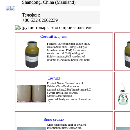
Shandong, China (Mainland)
Телефон:
+86-532-82662239
Другие товары этого производителя :
Соевый лецитин
Features:1) Acetone non-solute: min.
60%2) Acid: max. 30mgKOH/g3)
Moisture: max. 1%4) Aether non-
solute: max. 0.6%5) With good
fluidity property6) Byproduct of
soybean oilPacking:200kg/iron drum
Таурин
Product Name: TaurinePlace of
Origin: ChinaProduct name:
taurinePacking:25kg/drumStandard:Characteristics
: white crystalline powder,
odorlessIdentification
:positiveClarity and color of solution
: (p
Вино стекло
Glass champagne cupFor detailed
information please contact us.