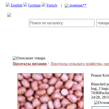
English
German
French
|
помощь**
Описание товара
Продукты питания
/
Продукты сельского хозяйства, с
Peanut Ker
Blanched pe
bag, 2 bags
70/80Packin
24/28, 28/3