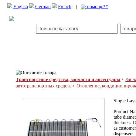
English
German
French
|
помощь**
Описание товара
Транспортные средства, запчасти и аксессуары
/
Запч
автотранспортных средств
/
Отопление, кондиционирова
Single Lay
Product Nam
tube diamete
thickness 1
as customers
dispensers