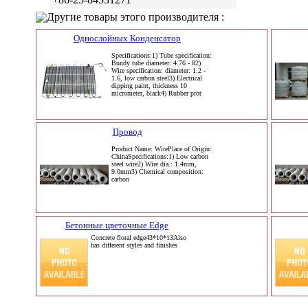
Другие товары этого производителя :
Однослойных Конденсатор
Specifications:1) Tube specification:
Bundy tube diameter: 4.76 - 82)
Wire specification: diameter: 1.2 -
1.6, low carbon steel3) Electrical
dipping paint, thickness 10
micrometer, black4) Rubber prot
Провод
Product Name: WirePlace of Origin:
ChinaSpecifications:1) Low carbon
steel wire2) Wire dia.: 1.4mm,
9.0mm3) Chemical composition:
carbon
Бетонные цветочные Edge
Concrete floral edge43*10*13Also
has different styles and finishes