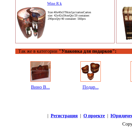
Wine R k
Size:40x40x57Hcm1pc/cartonCarton
size: 42x42x59cmQty/20 container:
290pcsQty/40 container: 560pcs
Так же в категории
"Упаковка для подарков":
Вино B...
Подар...
|
Регистрация
|
О проекте
|
Юридичес
Copy