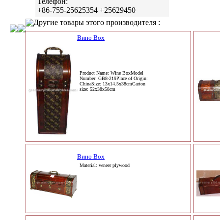
Телефон:
+86-755-25625354 +25629450
Другие товары этого производителя :
Вино Box
Product Name: Wine BoxModel
Number: GB8-219Place of Origin:
ChinaSize: 13x14.5x38cmCarton
size: 52x38x58cm
Вино Box
Material: veneer plywood