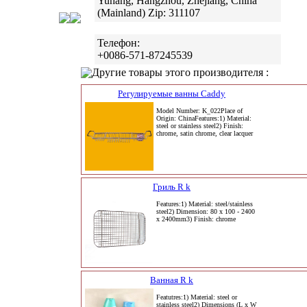
Yuhang, Hangzhou, Zhejiang, China
(Mainland) Zip: 311107
Телефон:
+0086-571-87245539
Другие товары этого производителя :
Регулируемые ванны Caddy
Model Number: K_022Place of
Origin: ChinaFeatures:1) Material:
steel or stainless steel2) Finish:
chrome, satin chrome, clear lacquer
Гриль R k
Features:1) Material: steel/stainless
steel2) Dimension: 80 x 100 - 2400
x 2400mm3) Finish: chrome
Ванная R k
Featutres:1) Material: steel or
stainless steel2) Dimensions (L x W