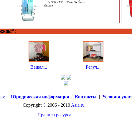
x H): 300 x 155 x 95mm3) Finish:
chrome
дежды":
Вешал...
Регул...
кте
|
Юридическая информация
|
Контакты
|
Условия учас
Copyright © 2006 - 2010
Asia.ru
Правила ресурса