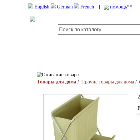
English
German
French
|
помощь**
Описание товара
Товары для дома
/
Прочие товары для дома
/
2
F
a