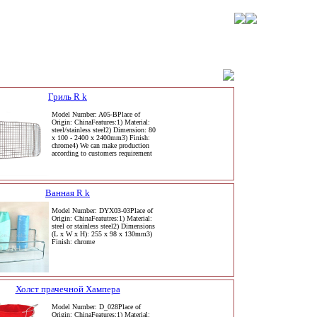
Гриль R k
Model Number: A05-BPlace of
Origin: ChinaFeatures:1) Material:
steel/stainless steel2) Dimension: 80
x 100 - 2400 x 2400mm3) Finish:
chrome4) We can make production
according to customers requirement
Ванная R k
Model Number: DYX03-03Place of
Origin: ChinaFeatutres:1) Material:
steel or stainless steel2) Dimensions
(L x W x H): 255 x 98 x 130mm3)
Finish: chrome
Холст прачечной Хампера
Model Number: D_028Place of
Origin: ChinaFeatures:1) Material: