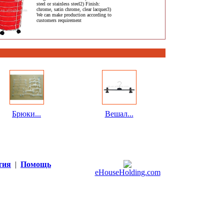
steel or stainless steel2) Finish:
chrome, satin chrome, clear lacquer3)
We can make production according to
customers requirement
Брюки...
Вешал...
тия
|
Помощь
eHouseHolding.com