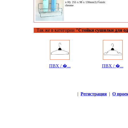
x H): 255 x 98 x 130mm3) Finish:
chrome
Так же в категории
"Стойки сушилки для о
ПВХ / �...
ПВХ / �...
|
Регистрация
|
О прое