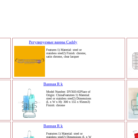
Регулируемые ванны Caddy
Features:1) Material: steel or
stainless steel2) Finish: chrome,
satin chrome, clear lacquer
Ванная R k
Model Number: DYX03-02Place of
Origin: ChinaFeatutres:1) Material:
steel or stainless steel2) Dimensions
(L x W x H): 300 x 155 x 95mm3)
Finish: chrome
Ванная R k
Featutres:1) Material: steel or
stainless steel2) Dimensions (L x W