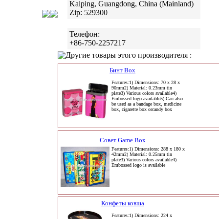
Kaiping, Guangdong, China (Mainland)
Zip: 529300
Телефон:
+86-750-2257217
Другие товары этого производителя :
Бинт Box
Features:1) Dimensions: 70 x 28 x
90mm2) Material: 0.23mm tin
plate3) Various colors available4)
Embossed logo available5) Can also
be used as a bandage box, medicine
box, cigarette box orcandy box
Совет Game Box
Features:1) Dimensions: 288 x 180 x
42mm2) Material: 0.25mm tin
plate3) Various colors available4)
Embossed logo is available
Конфеты ковша
Features:1) Dimensions: 224 x