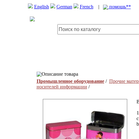
English
German
French
|
помощь**
Описание товара
Промышленное оборудование
/
Прочие матер
носителей информации
/
B
1
c
b