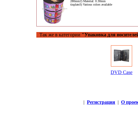
280mm2) Material: 0.30mm
tinplate3) Various colors available
Так же в категории
"Упаковка для носителе
DVD Case
|
Регистрация
|
О прое