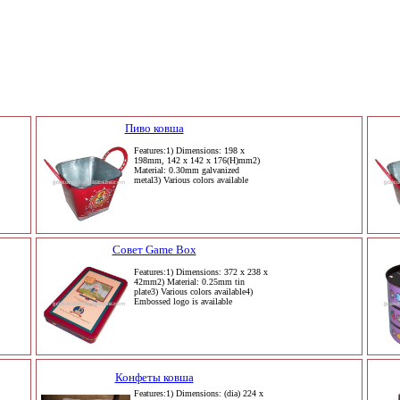
Пиво ковша
Features:1) Dimensions: 198 x
198mm, 142 x 142 x 176(H)mm2)
Material: 0.30mm galvanized
metal3) Various colors available
Совет Game Box
Features:1) Dimensions: 372 x 238 x
42mm2) Material: 0.25mm tin
plate3) Various colors available4)
Embossed logo is available
Конфеты ковша
Features:1) Dimensions: (dia) 224 x