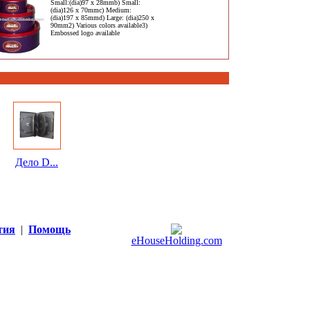
Small:(dia)97 x 28mmb) Small:
(dia)126 x 70mmc) Medium:
(dia)197 x 85mmd) Large: (dia)250 x
90mm2) Various colors available3)
Embossed logo available
Дело D...
тия
|
Помощь
eHouseHolding.com