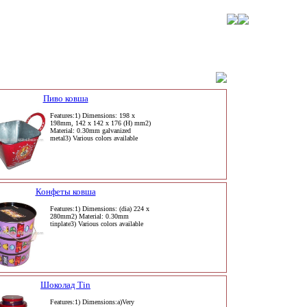
Пиво ковша
Features:1) Dimensions: 198 x
198mm, 142 x 142 x 176 (H) mm2)
Material: 0.30mm galvanized
metal3) Various colors available
Конфеты ковша
Features:1) Dimensions: (dia) 224 x
280mm2) Material: 0.30mm
tinplate3) Various colors available
Шоколад Tin
Features:1) Dimensions:a)Very