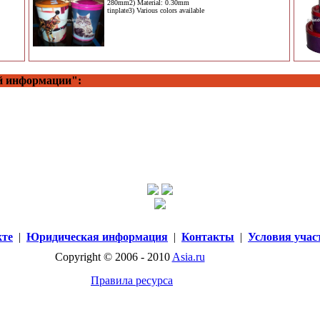
280mm2) Material: 0.30mm
tinplate3) Various colors available
й информации":
кте
|
Юридическая информация
|
Контакты
|
Условия учас
Copyright © 2006 - 2010
Asia.ru
Правила ресурса