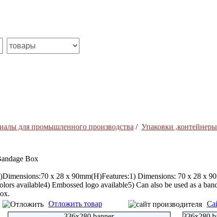
иалы для промышленного производства
/
Упаковки ,контейнеры
andage Box
)Dimensions:70 x 28 x 90mm(H)Features:1) Dimensions: 70 x 28 x 90m
olors available4) Embossed logo available5) Can also be used as a ban
ox.
Отложить товар
Са
336x280 banner
336x280 b