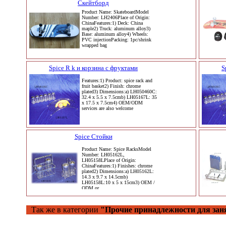
Скейтборд
Product Name: SkateboardModel
Number: LH2406Place of Origin:
ChinaFeatures:1) Deck: China
maple2) Truck: aluminum alloy3)
Base: aluminum alloy4) Wheels:
PVC injectionPacking: 1pc/shrink
wrapped bag
Spice R k и корзина с фруктами
S
Features:1) Product: spice rack and
fruit basket2) Finish: chrome
plated3) Dimensions:a) LH050460C:
32.4 x 5.5 x 7.5cmb) LH05167L: 35
x 17.5 x 7.5cm4) OEM/ODM
services are also welcome
Spice Стойки
Product Name: Spice RacksModel
Number: LH05162L,
LH05158LPlace of Origin:
ChinaFeatures:1) Finishes: chrome
plated2) Dimensions:a) LH05162L:
14.3 x 9.7 x 14.5cmb)
LH05158L:10 x 5 x 15cm3) OEM /
ODM or
Так же в категории
"Прочие принадлежности для зан