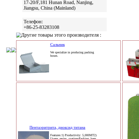
17-20/F,181 Hunan Road, Nanjing,
Jiangsu, China (Mainland)
Телефон:
+86-25-83283108
Другие товары этого производителя :
Сальник
We specialize in producing packing
boxes.
Пентаэритрита, диоксид титана
Features:1) Productivity: 5,000MT2)
Usage: resins, coatingsPacking: bags