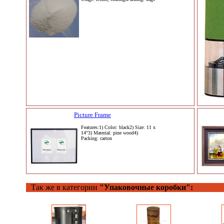
Picture Frame
Features:1) Color: black2) Size: 11 x
14"3) Material: pine wood4)
Packing: carton
Так же в категории
"Упаковочные коробки":