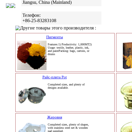
Jiangsu, China (Mainland)
Телефон:
+86-25-83283108
Другие товары этого производителя :
Пигменты
Features:1) Productivity: 1,000MT2)
Usage: textile, leather, plastic, ink,
and paintPacking: bags, cartons, or
drums
Райс-плита Pot
Completed sizes, and plenty of
designs available.
Жаровня
Completed sizes, plenty of shapes,
with stainless steel net & wooden
pad supplied.