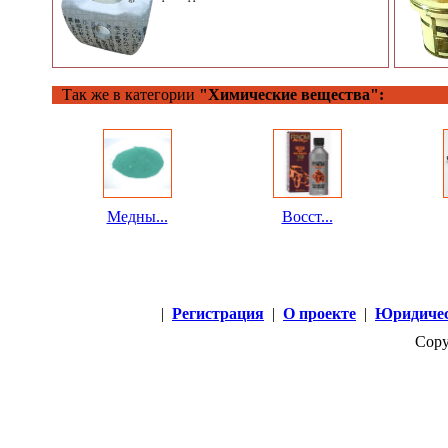
Так же в категории
"Химические вещества":
Медны...
Восст...
|
Регистрация
|
О проекте
|
Юридичес
Copy