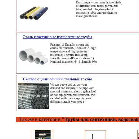
Our company can manufacture kinds
of different steel tubes:galvanized
tube, welded tube,steel-plastic
composite tubes and use them to
make greenhouse.
Сталь-пластиковые композитные трубы
Features:1) Durable, strong and
corrosion resistant2) Non-toxic, high
temperature and high pressure
resistant3) Thermal insulating,
smooth inner wallSpecifications:1)
Nominal diameter: 6 - 315mm2) Wor
Сжатое оцинкованный стальные трубы
We can quote you as per your
demand and enquiry. The pipe with
specical treatment, electro galvanized
or hot-dip galvanized treatment. We
can deal with the swaged type on
different sizes.If you need t
Так же в категории
"Трубы для сантехники, водоснаб