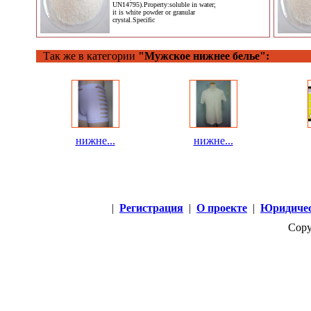
UN14795).Property:soluble in water;
it is white powder or granular
crystal.Specific
Так же в категории
"Мужское нижнее белье":
нижне...
нижне...
|
Регистрация
|
О проекте
|
Юридичес
Copy