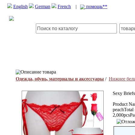
English
German
French
|
помощь**
Описание товара
Одежда, обувь, материалы и аксессуары
/
Нижнее бел
Sexy Briefs
Product Nam
peachTotal 
2,000pcsPa