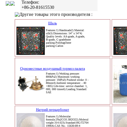
Телефон:
+86-20-81615530
Другие товары этого производителя :
Шаль
Features:1) Handmade2) Material:
silk3) Dimensions: 54" x 54"4)
Quality levels: AA-grade, A-grade,
B-grade, C-gradeInner
packing:PolybagOuter
packing:Carton
Одноместные воздушный тормоз палата
Features:1) Working pressure:
800kPa2) Maximum working
pressure: 1MPa3) Pushrod stroke: 0 -
80mm4) Ambient temperature: - 40
+805) Life-time: service chamber: 1,
000, 000 times6) Leading Standard:
SAE
Натрий перкарбонат
Features:1).Molecular
formula:2Na2CO3.3H2O22).Molecular
weight:314.023).Standard:HG/T2764-
19964).CAS No.: 15630-89-4