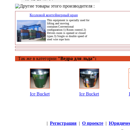
Другие товары этого производителя :
Козловой контейнерный кран
This equipment is specially used for
lifting and moving
container.Conventional
configuration:1) Room control.2)
Drivers room is opened or closed
types.3) Single or double speed of
steel wire rope hois
Так же в категории
"Ведра для льда":
Ice Bucket
Ice Bucket
|
Регистрация
|
О проекте
|
Юридичес