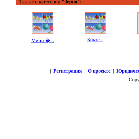
Так же в категории
"Зерно":
Кокте...
Мини �...
|
Регистрация
|
О проекте
|
Юридичес
Copy