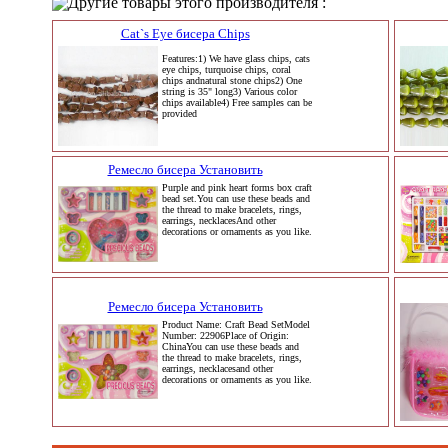
Другие товары этого производителя :
Cat`s Eye бисера Chips
Features:1) We have glass chips, cats
eye chips, turquoise chips, coral
chips andnatural stone chips2) One
string is 35" long3) Various color
chips available4) Free samples can be
provided
Ремесло бисера Установить
Purple and pink heart forms box craft
bead set.You can use these beads and
the thread to make bracelets, rings,
earrings, necklacesAnd other
decorations or ornaments as you like.
Ремесло бисера Установить
Product Name: Craft Bead SetModel
Number: 22906Place of Origin:
ChinaYou can use these beads and
the thread to make bracelets, rings,
earrings, necklacesand other
decorations or ornaments as you like.