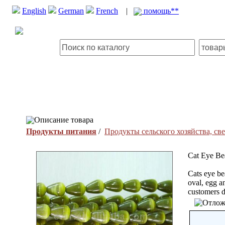
English
German
French
|
помощь**
Описание товара
Продукты питания
/
Продукты сельского хозяйства, с
Cat Eye Be
Cats eye bea
oval, egg a
customers d