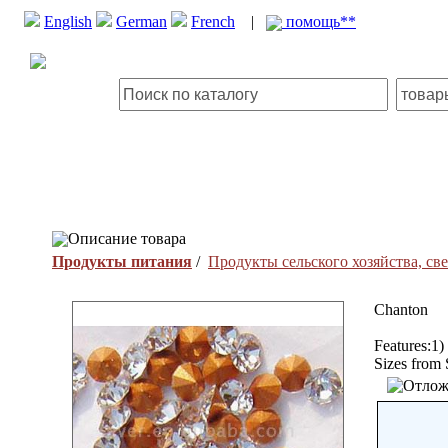
English
German
French
|
помощь**
Описание товара
Продукты питания
/
Продукты сельского хозяйства, с
Chanton
Features:1)
Sizes from 