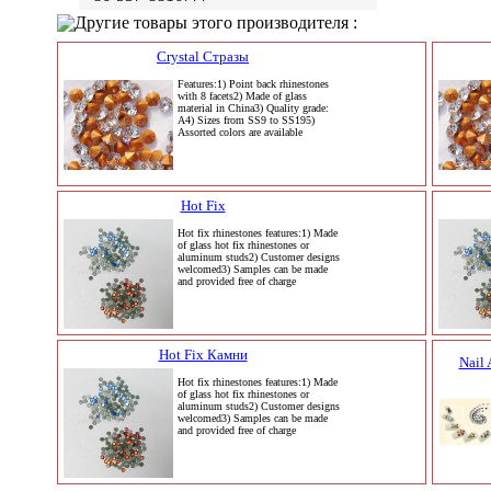
Другие товары этого производителя :
Crystal Стразы
Features:1) Point back rhinestones
with 8 facets2) Made of glass
material in China3) Quality grade:
A4) Sizes from SS9 to SS195)
Assorted colors are available
Hot Fix
Hot fix rhinestones features:1) Made
of glass hot fix rhinestones or
aluminum studs2) Customer designs
welcomed3) Samples can be made
and provided free of charge
Hot Fix Камни
Nail 
Hot fix rhinestones features:1) Made
of glass hot fix rhinestones or
aluminum studs2) Customer designs
welcomed3) Samples can be made
and provided free of charge