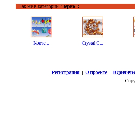
Так же в категории
"Зерно":
Кокте...
Crystal С...
|
Регистрация
|
О проекте
|
Юридичес
Copy