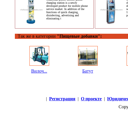
charging station is a newly
c
developed product for mobile phone
d
service market. In addition of the
s
functions of quick charging,
1
disinfecting, advertising and
p
eliminating t
Так же в категории
"Пищевые добавки":
Вилоч...
Батут
|
Регистрация
|
О проекте
|
Юридичес
Copy