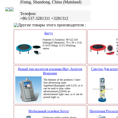
Ji'ning, Shandong, China (Mainland)
Телефон:
+86-537-3281311 +3281312
Другие товары этого производителя :
Батут
Features:1) Size(cm): 40"x22.5(4
F
folding)2) Meas(cm): 79 x 20 x 113)
f
G.W/N.W(kg): 6.5/5.5Packing:
4
carton
(
4
x
Новый тип носителя рекламы Ищу Агентов
Смотри Для агент
Искренне
The features of the products:1 have
four advertising types
together(1)Equipped with LCD, so it
can be used to play video
advertisement;(2)With an
advertisement light case, so it can be
posted light ca
Мобильный телефон Server
Патентная Procuct
Chaliyuan public mobile phone
C