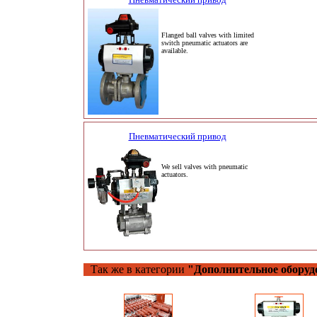
Flanged ball valves with limited
switch pneumatic actuators are
available.
Пневматический привод
We sell valves with pneumatic
actuators.
Так же в категории
"Дополнительное оборуд