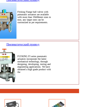
Flyking Flange ball valves with
pneumatic actuators are available
with more than 19different sizes in
mm; any larger ones can be
customized as per requirements.
Пневматический привод
FLYKING FI series pneumatic
actuators incorporate the latest
mechanical technology, through
designing, developing, testing and
engineering applications. We have
obtained a high grade product with
the