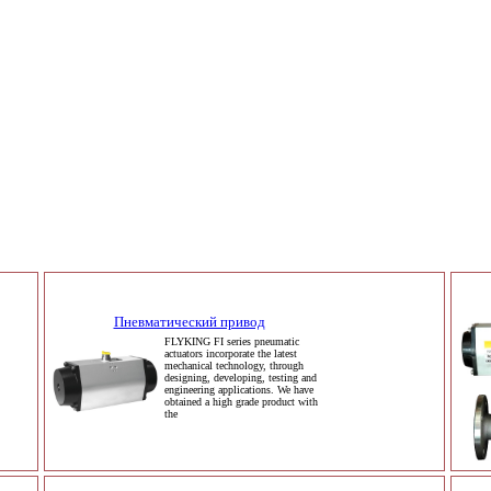
Пневматический привод
FLYKING FI series pneumatic
actuators incorporate the latest
mechanical technology, through
designing, developing, testing and
engineering applications. We have
obtained a high grade product with
the