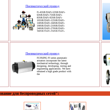
Пневматический привод
Fi-45SR/DAFi-52SR/DAFi-
63SR/DAFi-75SR/DAFi-
83SR/DAFi-92SR/DAFi-
105SR/DAFi-125SR/DAFi-
140SR/DAFi-160SR/DAFi-
190SR/DAFi-210SR/DAFi-
240SR/DAFi-270SR/DAFi-
300SR/DAFi-350SR/DAFi-
400SR/DAFi-500SR/DAFi-600SR
Пневматический привод
FLYKING FI series pneumatic
actuators incorporate the latest
mechanical technology, through
designing, developing, testing and
engineering applications. We have
obtained a high grade product with
the
ование для беспроводных сетей":