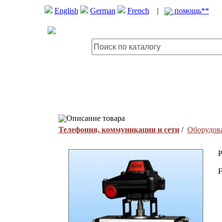
English
German
French
|
помощь**
Описание товара
Телефония, коммуникации и сети
/
Оборудова
P
F