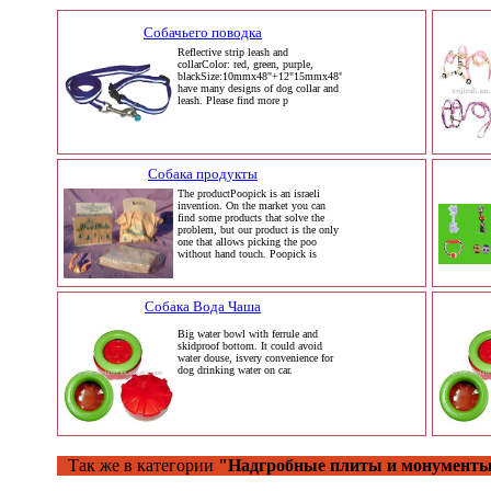
Собачьего поводка
Reflective strip leash and
collarColor: red, green, purple,
blackSize:10mmx48"+12"15mmx48"+16"20mmx48"+18"We
have many designs of dog collar and
leash. Please find more p
Собака продукты
The productPoopick is an israeli
invention. On the market you can
find some products that solve the
problem, but our product is the only
one that allows picking the poo
without hand touch. Poopick is
Собака Вода Чаша
Big water bowl with ferrule and
skidproof bottom. It could avoid
water douse, isvery convenience for
dog drinking water on car.
Так же в категории
"Надгробные плиты и монументы