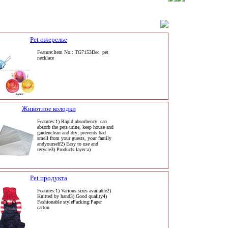
Pet ожерелье
Feature:Item No.: TG7153Dec: pet
necklace
Животное колодки
Features:1) Rapid absorbency: can
absorb the pets urine, keep house and
gardenclean and dry; prevents bad
smell from your guests, your family
andyourself2) Easy to use and
recycle3) Products layer:a)
Pet продукта
Features:1) Various sizes available2)
Knitted by hand3) Good quality4)
Fashionable stylePacking:Paper
carton