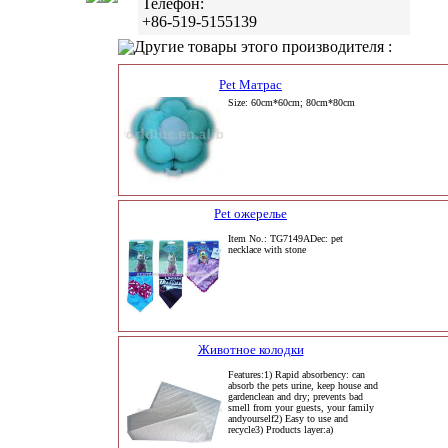
Телефон:
+86-519-5155139
Другие товары этого производителя :
Pet Матрас
Size: 60cm*60cm; 80cm*80cm
Pet ожерелье
Item No.: TG7149ADec: pet
necklace with stone
Животное колодки
Features:1) Rapid absorbency: can
absorb the pets urine, keep house and
gardenclean and dry; prevents bad
smell from your guests, your family
andyourself2) Easy to use and
recycle3) Products layer:a)