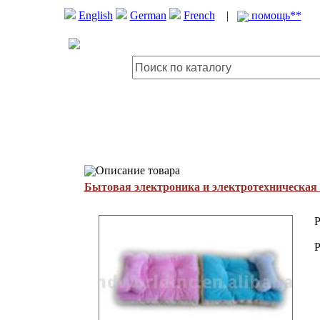
English
German
French
|
помощь**
Описание товара
Бытовая электроника и электротехническая
P
P