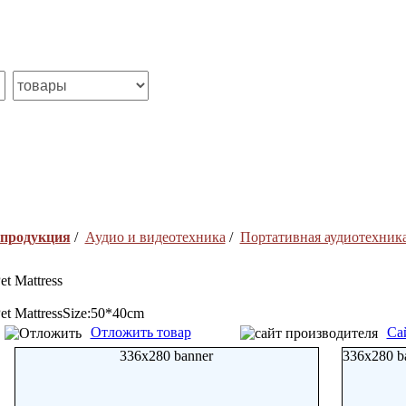
 продукция
/
Аудио и видеотехника
/
Портативная аудиотехник
et Mattress
et MattressSize:50*40cm
Отложить товар
Са
336x280 banner
336x280 b