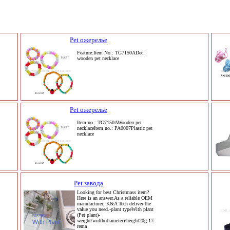
Pet ожерелье
Feature:Item No.: TG7150ADec:
wooden pet necklace
Pet ожерелье
Item no.: TG7150AWooden pet
necklaceItem no.: PA0007Plastic pet
necklace
Pet завода
Looking for best Christmass item?
Here is an answer.As a reliable OEM
manufacturer, K&A Tech deliver the
value you need.-plant typeWith plant
(Pet plant)-
weight/width(diameter)/height20g.17mm/42mm-
rema