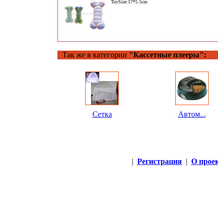
ToySize:17*5.5cm
Так же в категории
"Кассетные плееры":
Сетка
Автом...
|
Регистрация
|
О прое