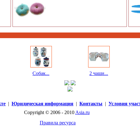
Собак...
2 чаши...
кте
|
Юридическая информация
|
Контакты
|
Условия учас
Copyright © 2006 - 2010
Asia.ru
Правила ресурса