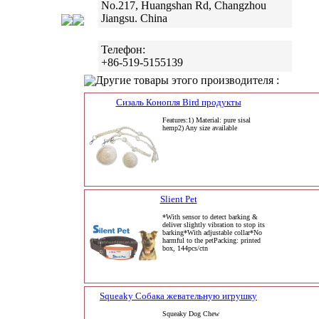
No.217, Huangshan Rd, Changzhou
Jiangsu. China
Телефон:
+86-519-5155139
Другие товары этого производителя :
Сизаль Конопля Bird продукты
Features:1) Material: pure sisal
hemp2) Any size available
Slient Pet
*With sensor to detect barking &
deliver slightly vibration to stop its
barking*With adjustable collar*No
harmful to the petPacking: printed
box, 144pcs/ctn
Squeaky Собака жевательную игрушку
Squeaky Dog Chew