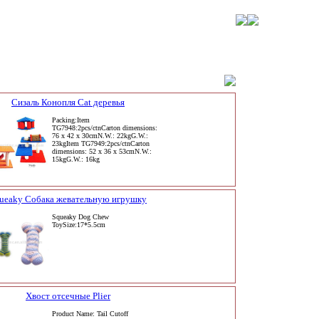
Сизаль Конопля Cat деревья
Packing:Item
TG7948:2pcs/ctnCarton dimensions:
76 x 42 x 30cmN.W.: 22kgG.W.:
23kgItem TG7949:2pcs/ctnCarton
dimensions: 52 x 36 x 53cmN.W.:
15kgG.W.: 16kg
ueaky Собака жевательную игрушку
Squeaky Dog Chew
ToySize:17*5.5cm
Хвост отсечные Plier
Product Name: Tail Cutoff