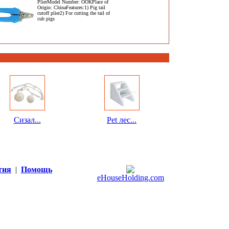
PlierModel Number: OOKPlace of
Origin: ChinaFeatures:1) Pig tail
cutoff plier2) For cutting the tail of
cub pigs
Сизал...
Pet лес...
тия
|
Помощь
eHouseHolding.com