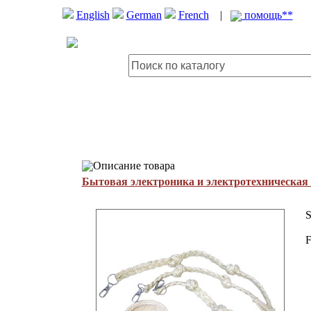
English
German
French
|
помощь**
Описание товара
Бытовая электроника и электротехническая
S
F