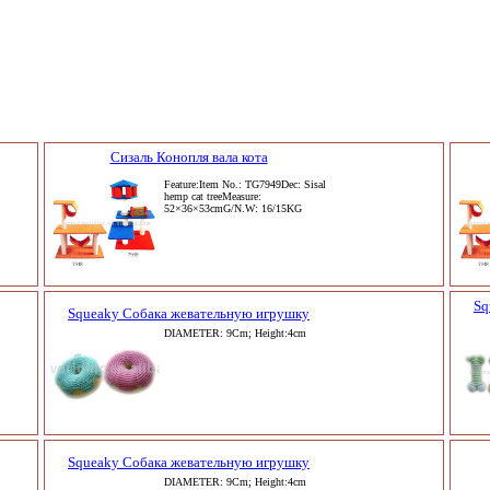
Сизаль Конопля вала кота
Feature:Item No.: TG7949Dec: Sisal
hemp cat treeMeasure:
52×36×53cmG/N.W: 16/15KG
Sq
Squeaky Собака жевательную игрушку
DIAMETER: 9Cm; Height:4cm
Squeaky Собака жевательную игрушку
DIAMETER: 9Cm; Height:4cm