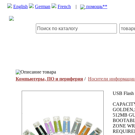
English
German
French
|
помощь**
Описание товара
Компьютеры, ПО и периферия
/
Носители информаци
USB Flash
CAPACIT
GOLDEN,S
512MB GU
BOOTABL
ZONE WR
REQUIRE