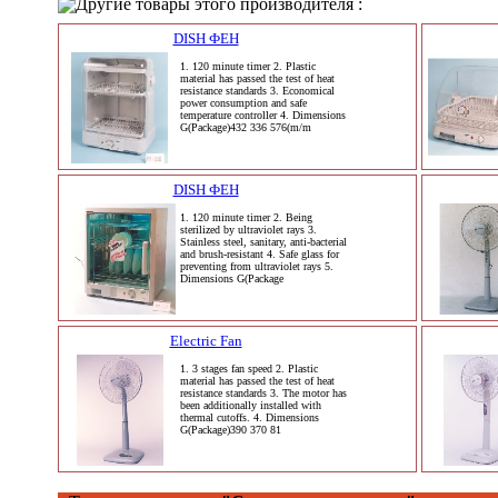
Другие товары этого производителя :
DISH ФЕН
1. 120 minute timer 2. Plastic
material has passed the test of heat
resistance standards 3. Economical
power consumption and safe
temperature controller 4. Dimensions
G(Package)432 336 576(m/m
DISH ФЕН
1. 120 minute timer 2. Being
sterilized by ultraviolet rays 3.
Stainless steel, sanitary, anti-bacterial
and brush-resistant 4. Safe glass for
preventing from ultraviolet rays 5.
Dimensions G(Package
Electric Fan
1. 3 stages fan speed 2. Plastic
material has passed the test of heat
resistance standards 3. The motor has
been additionally installed with
thermal cutoffs. 4. Dimensions
G(Package)390 370 81